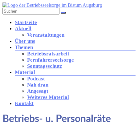
Zum
Inhalt
springen
Betriebsseelsorge
Menü
Startseite
in
Aktuell
der
Veranstaltungen
Diözese
Über uns
Augsburg
Themen
Betriebsratsarbeit
Fernfahrerseelsorge
Brücke
Sonntagsschutz
zwischen
Material
Kirche
Podcast
und
Nah dran
Arbeitswelt
Angesagt
Weiteres Material
Kontakt
Betriebs- u. Personalräte