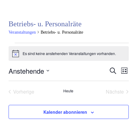
Betriebs- u. Personalräte
Veranstaltungen
Betriebs- u. Personalräte
Veranstaltungen
Es sind keine anstehenden Veranstaltungen vorhanden.
Hinweis
Anstehende
Veransta
Vera
Suche
Liste
Ansi
Datum
Suche
Navi
wählen.
und
Vorherige
Heute
Nächste
Ansichte
Veranstaltungen
Veranstal
Navigati
Kalender abonnieren