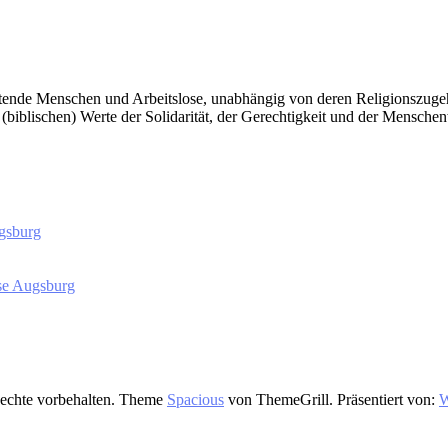
itende Menschen und Arbeitslose, unabhängig von deren Religionszugeh
e (biblischen) Werte der Solidarität, der Gerechtigkeit und der Mensche
gsburg
ese Augsburg
Rechte vorbehalten. Theme
Spacious
von ThemeGrill. Präsentiert von:
W