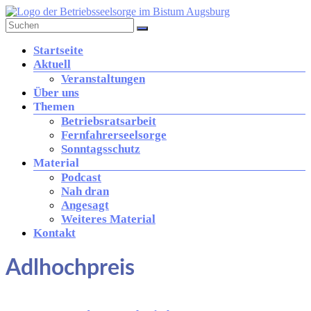
Zum
Inhalt
springen
Betriebsseelsorge
Menü
Startseite
in
Aktuell
der
Veranstaltungen
Diözese
Über uns
Augsburg
Themen
Betriebsratsarbeit
Fernfahrerseelsorge
Brücke
Sonntagsschutz
zwischen
Material
Kirche
Podcast
und
Nah dran
Arbeitswelt
Angesagt
Weiteres Material
Kontakt
Adlhochpreis