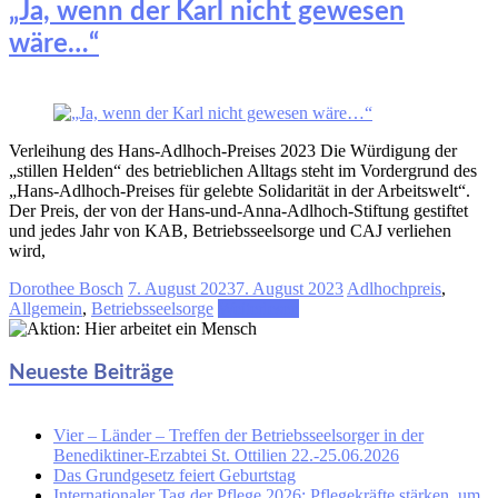
„Ja, wenn der Karl nicht gewesen
wäre…“
Verleihung des Hans-Adlhoch-Preises 2023 Die Würdigung der
„stillen Helden“ des betrieblichen Alltags steht im Vordergrund des
„Hans-Adlhoch-Preises für gelebte Solidarität in der Arbeitswelt“.
Der Preis, der von der Hans-und-Anna-Adlhoch-Stiftung gestiftet
und jedes Jahr von KAB, Betriebsseelsorge und CAJ verliehen
wird,
Dorothee Bosch
7. August 2023
7. August 2023
Adlhochpreis
,
Allgemein
,
Betriebsseelsorge
Weiterlesen
Neueste Beiträge
Vier – Länder – Treffen der Betriebsseelsorger in der
Benediktiner-Erzabtei St. Ottilien 22.-25.06.2026
Das Grundgesetz feiert Geburtstag
Internationaler Tag der Pflege 2026: Pflegekräfte stärken, um