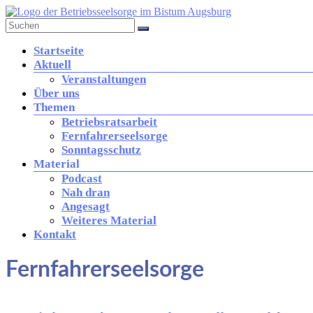
Zum
Inhalt
springen
Betriebsseelsorge
Menü
Startseite
in
Aktuell
der
Veranstaltungen
Diözese
Über uns
Augsburg
Themen
Betriebsratsarbeit
Fernfahrerseelsorge
Brücke
Sonntagsschutz
zwischen
Material
Kirche
Podcast
und
Nah dran
Arbeitswelt
Angesagt
Weiteres Material
Kontakt
Fernfahrerseelsorge