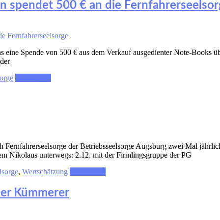
en spendet 500 € an die Fernfahrerseelso
ns eine Spende von 500 € aus dem Verkauf ausgedienter Note-Books üb
 der
sorge
Weiterlesen
Fernfahrerseelsorge der Betriebsseelsorge Augsburg zwei Mal jährlich
m Nikolaus unterwegs: 2.12. mit der Firmlingsgruppe der PG
lsorge
,
Wertschätzung
Weiterlesen
 Der Kümmerer