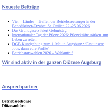
Neueste Beiträge
Vier – Länder – Treffen der Betriebsseelsorger in der
Benediktiner-Erzabtei St. Ottilien 22.-25.06.2026
Das Grundgesetz feiert Geburtstag
Internationaler Tag der Pflege 2026: Pflegekräfte stärken, um
Leben zu retten
DGB Kundgebung zum 1. Mai in Augsburg : ‘Erst unsere
Jobs, dann eure Profite’
Betriebsratswahlen 2026 – Wahlaufruf
Wir sind aktiv in der ganzen Diözese Augsburg
Ansprechpartner
Betriebsseelsorge
Diözesanbüro