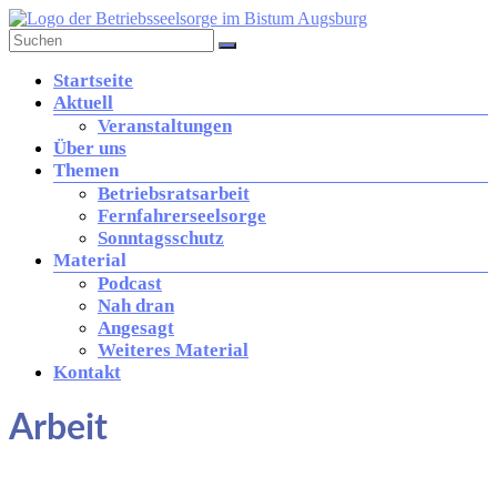
Zum
Inhalt
springen
Betriebsseelsorge
Menü
Startseite
in
Aktuell
der
Veranstaltungen
Diözese
Über uns
Augsburg
Themen
Betriebsratsarbeit
Fernfahrerseelsorge
Brücke
Sonntagsschutz
zwischen
Material
Kirche
Podcast
und
Nah dran
Arbeitswelt
Angesagt
Weiteres Material
Kontakt
Arbeit