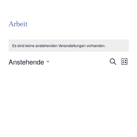
Arbeit
Es sind keine anstehenden Veranstaltungen vorhanden.
Anstehende
Veransta
Vera
Suche
Liste
Ansi
Datum
Suche
Navi
wählen.
und
Ansichte
Navigati