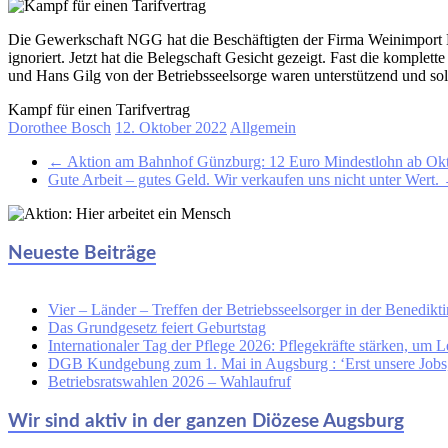
Die Gewerkschaft NGG hat die Beschäftigten der Firma Weinimport H
ignoriert. Jetzt hat die Belegschaft Gesicht gezeigt. Fast die komp
und Hans Gilg von der Betriebsseelsorge waren unterstützend und soli
Kampf für einen Tarifvertrag
Dorothee Bosch
12. Oktober 2022
Allgemein
←
Aktion am Bahnhof Günzburg: 12 Euro Mindestlohn ab Ok
Gute Arbeit – gutes Geld. Wir verkaufen uns nicht unter Wert.
Neueste Beiträge
Vier – Länder – Treffen der Betriebsseelsorger in der Benedikti
Das Grundgesetz feiert Geburtstag
Internationaler Tag der Pflege 2026: Pflegekräfte stärken, um L
DGB Kundgebung zum 1. Mai in Augsburg : ‘Erst unsere Jobs, 
Betriebsratswahlen 2026 – Wahlaufruf
Wir sind aktiv in der ganzen Diözese Augsburg