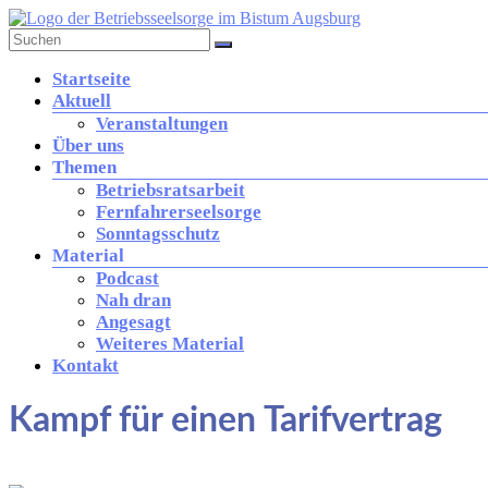
Zum
Inhalt
springen
Betriebsseelsorge
Menü
Startseite
in
Aktuell
der
Veranstaltungen
Diözese
Über uns
Augsburg
Themen
Betriebsratsarbeit
Fernfahrerseelsorge
Brücke
Sonntagsschutz
zwischen
Material
Kirche
Podcast
und
Nah dran
Arbeitswelt
Angesagt
Weiteres Material
Kontakt
Kampf für einen Tarifvertrag