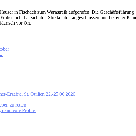
auser in Fischach zum Warnstreik aufgerufen. Die Geschäftsführung h
lette Frühschicht hat sich den Streikenden angeschlossen und bei einer
darisch vor Ort.
tober
→
ner-Erzabtei St. Ottilien 22.-25.06.2026
eben zu retten
dann eure Profite’