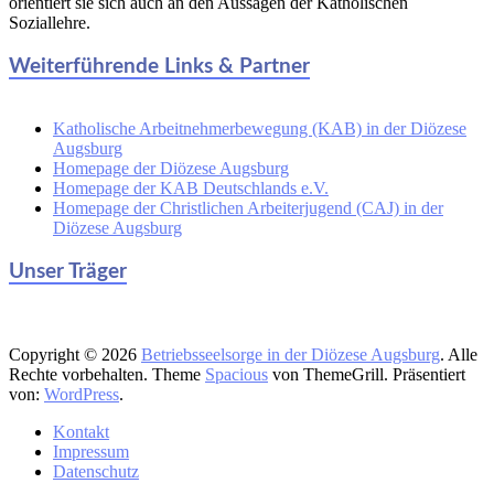
orientiert sie sich auch an den Aussagen der Katholischen
Soziallehre.
Weiterführende Links & Partner
Katholische Arbeitnehmerbewegung (KAB) in der Diözese
Augsburg
Homepage der Diözese Augsburg
Homepage der KAB Deutschlands e.V.
Homepage der Christlichen Arbeiterjugend (CAJ) in der
Diözese Augsburg
Unser Träger
Copyright © 2026
Betriebsseelsorge in der Diözese Augsburg
. Alle
Rechte vorbehalten. Theme
Spacious
von ThemeGrill. Präsentiert
von:
WordPress
.
Kontakt
Impressum
Datenschutz