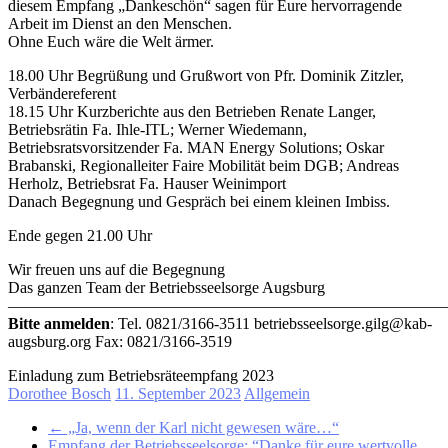
diesem Empfang „Dankeschön“ sagen für Eure hervorragende
Arbeit im Dienst an den Menschen.
Ohne Euch wäre die Welt ärmer.
18.00 Uhr Begrüßung und Grußwort von Pfr. Dominik Zitzler,
Verbändereferent
18.15 Uhr Kurzberichte aus den Betrieben Renate Langer,
Betriebsrätin Fa. Ihle-ITL; Werner Wiedemann,
Betriebsratsvorsitzender Fa. MAN Energy Solutions; Oskar
Brabanski, Regionalleiter Faire Mobilität beim DGB; Andreas
Herholz, Betriebsrat Fa. Hauser Weinimport
Danach Begegnung und Gespräch bei einem kleinen Imbiss.
Ende gegen 21.00 Uhr
Wir freuen uns auf die Begegnung
Das ganzen Team der Betriebsseelsorge Augsburg
———————————————————————————
Bitte anmelden
: Tel. 0821/3166-3511 betriebsseelsorge.gilg@kab-
augsburg.org Fax: 0821/3166-3519
Einladung zum Betriebsräteempfang 2023
Dorothee Bosch
11. September 2023
Allgemein
←
„Ja, wenn der Karl nicht gewesen wäre…“
Empfang der Betriebsseelsorge: “Danke für eure wertvolle