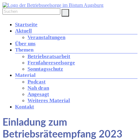
Zum
Inhalt
springen
Betriebsseelsorge
Menü
in
Startseite
Aktuell
der
Veranstaltungen
Diözese
Über uns
Augsburg
Themen
Betriebsratsarbeit
Fernfahrerseelsorge
Brücke
Sonntagsschutz
zwischen
Material
Kirche
und
Podcast
Arbeitswelt
Nah dran
Angesagt
Weiteres Material
Kontakt
Einladung zum
Betriebsräteempfang 2023