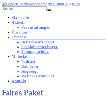
Zum
Inhalt
springen
Betriebsseelsorge
Menü
Startseite
in
Aktuell
der
Veranstaltungen
Diözese
Über uns
Augsburg
Themen
Betriebsratsarbeit
Fernfahrerseelsorge
Brücke
Sonntagsschutz
zwischen
Material
Kirche
Podcast
und
Nah dran
Arbeitswelt
Angesagt
Weiteres Material
Kontakt
Faires Paket