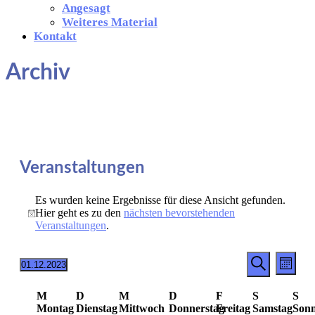
Angesagt
Weiteres Material
Kontakt
Archiv
Veranstaltungen
Es wurden keine Ergebnisse für diese Ansicht gefunden.
Hier geht es zu den
nächsten bevorstehenden
Hinweis
Veranstaltungen
.
Veransta
Vera
01.12.2023
Monat
Ansi
Datum
Suche
Suche
wählen.
Navi
Kalender
M
D
M
D
F
S
S
und
Montag
Dienstag
Mittwoch
Donnerstag
Freitag
Samstag
Sonn