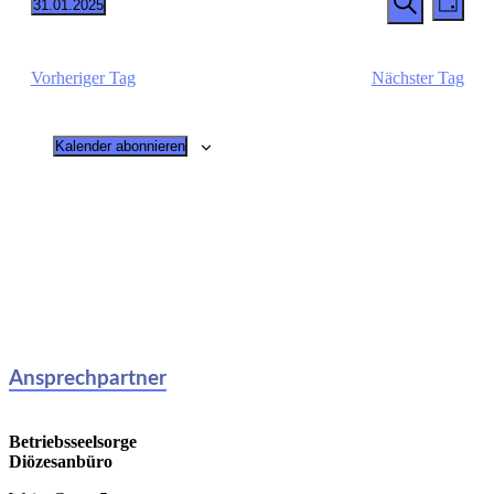
31.01.2025
Tag
Ansi
Datum
Suche
Suche
wählen.
Navi
und
Vorheriger Tag
Nächster Tag
Ansichte
Navigati
Kalender abonnieren
Ansprechpartner
Betriebsseelsorge
Diözesanbüro