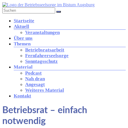
Zum
Inhalt
springen
Betriebsseelsorge
Menü
Startseite
in
Aktuell
der
Veranstaltungen
Diözese
Über uns
Augsburg
Themen
Betriebsratsarbeit
Fernfahrerseelsorge
Brücke
Sonntagsschutz
zwischen
Material
Kirche
Podcast
und
Nah dran
Arbeitswelt
Angesagt
Weiteres Material
Kontakt
Betriebsrat – einfach
notwendig