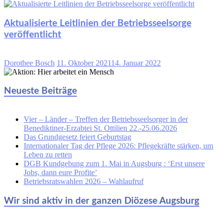
Aktualisierte Leitlinien der Betriebsseelsorge
veröffentlicht
Dorothee Bosch
11. Oktober 2021
14. Januar 2022
Neueste Beiträge
Vier – Länder – Treffen der Betriebsseelsorger in der
Benediktiner-Erzabtei St. Ottilien 22.-25.06.2026
Das Grundgesetz feiert Geburtstag
Internationaler Tag der Pflege 2026: Pflegekräfte stärken, um
Leben zu retten
DGB Kundgebung zum 1. Mai in Augsburg : ‘Erst unsere
Jobs, dann eure Profite’
Betriebsratswahlen 2026 – Wahlaufruf
Wir sind aktiv in der ganzen Diözese Augsburg