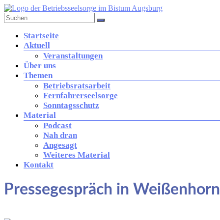
Zum
Inhalt
springen
Betriebsseelsorge
Menü
Startseite
in
Aktuell
der
Veranstaltungen
Diözese
Über uns
Augsburg
Themen
Betriebsratsarbeit
Fernfahrerseelsorge
Brücke
Sonntagsschutz
zwischen
Material
Kirche
Podcast
und
Nah dran
Arbeitswelt
Angesagt
Weiteres Material
Kontakt
Pressegespräch in Weißenhorn 