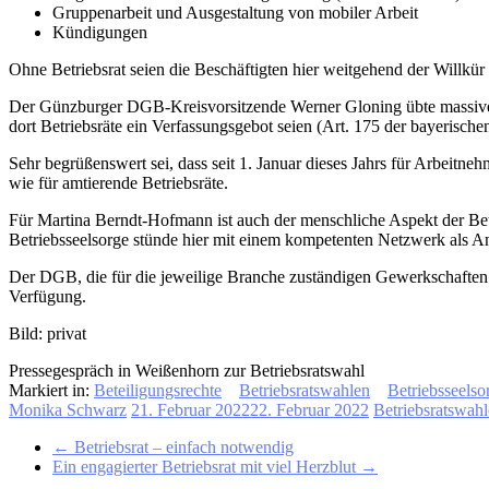
Gruppenarbeit und Ausgestaltung von mobiler Arbeit
Kündigungen
Ohne Betriebsrat seien die Beschäftigten hier weitgehend der Willkür 
Der Günzburger DGB-Kreisvorsitzende Werner Gloning übte massive Kr
dort Betriebsräte ein Verfassungsgebot seien (Art. 175 der bayerisch
Sehr begrüßenswert sei, dass seit 1. Januar dieses Jahrs für Arbeitne
wie für amtierende Betriebsräte.
Für Martina Berndt-Hofmann ist auch der menschliche Aspekt der Betr
Betriebsseelsorge stünde hier mit einem kompetenten Netzwerk als A
Der DGB, die für die jeweilige Branche zuständigen Gewerkschaften u
Verfügung.
Bild: privat
Pressegespräch in Weißenhorn zur Betriebsratswahl
Markiert in:
Beteiligungsrechte
Betriebsratswahlen
Betriebsseelso
Monika Schwarz
21. Februar 2022
22. Februar 2022
Betriebsratswah
←
Betriebsrat – einfach notwendig
Ein engagierter Betriebsrat mit viel Herzblut
→