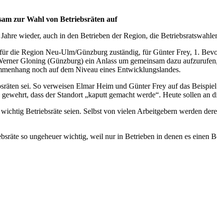
sam zur Wahl von Betriebsräten auf
Jahre wieder, auch in den Betrieben der Region, die Betriebsratswahlen 
ge für die Region Neu-Ulm/Günzburg zuständig, für Günter Frey, 1. Be
erner Gloning (Günzburg) ein Anlass um gemeinsam dazu aufzurufen,
sammenhang noch auf dem Niveau eines Entwicklungslandes.
bsräten sei. So verweisen Elmar Heim und Günter Frey auf das Beispiel
gewehrt, dass der Standort „kaputt gemacht werde“. Heute sollen an d
chtig Betriebsräte seien. Selbst von vielen Arbeitgebern werden dere
sräte so ungeheuer wichtig, weil nur in Betrieben in denen es einen B