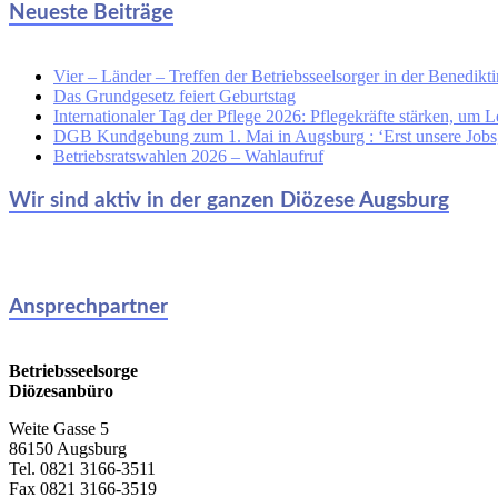
Neueste Beiträge
Vier – Länder – Treffen der Betriebsseelsorger in der Benedikti
Das Grundgesetz feiert Geburtstag
Internationaler Tag der Pflege 2026: Pflegekräfte stärken, um L
DGB Kundgebung zum 1. Mai in Augsburg : ‘Erst unsere Jobs, 
Betriebsratswahlen 2026 – Wahlaufruf
Wir sind aktiv in der ganzen Diözese Augsburg
Ansprechpartner
Betriebsseelsorge
Diözesanbüro
Weite Gasse 5
86150 Augsburg
Tel. 0821 3166-3511
Fax 0821 3166-3519