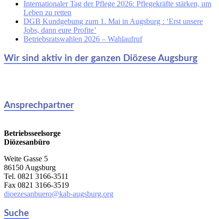
Internationaler Tag der Pflege 2026: Pflegekräfte stärken, um
Leben zu retten
DGB Kundgebung zum 1. Mai in Augsburg : ‘Erst unsere
Jobs, dann eure Profite’
Betriebsratswahlen 2026 – Wahlaufruf
Wir sind aktiv in der ganzen Diözese Augsburg
Ansprechpartner
Betriebsseelsorge
Diözesanbüro
Weite Gasse 5
86150 Augsburg
Tel. 0821 3166-3511
Fax 0821 3166-3519
dioezesanbuero@kab-augsburg.org
Suche