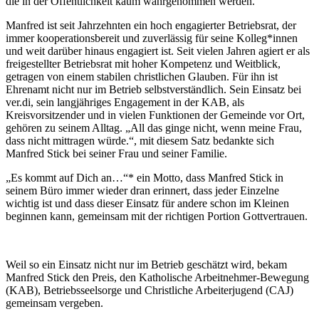
die in der Öffentlichkeit kaum wahrgenommen werden.
Manfred ist seit Jahrzehnten ein hoch engagierter Betriebsrat, der
immer kooperationsbereit und zuverlässig für seine Kolleg*innen
und weit darüber hinaus engagiert ist. Seit vielen Jahren agiert er als
freigestellter Betriebsrat mit hoher Kompetenz und Weitblick,
getragen von einem stabilen christlichen Glauben. Für ihn ist
Ehrenamt nicht nur im Betrieb selbstverständlich. Sein Einsatz bei
ver.di, sein langjähriges Engagement in der KAB, als
Kreisvorsitzender und in vielen Funktionen der Gemeinde vor Ort,
gehören zu seinem Alltag. „All das ginge nicht, wenn meine Frau,
dass nicht mittragen würde.“, mit diesem Satz bedankte sich
Manfred Stick bei seiner Frau und seiner Familie.
„Es kommt auf Dich an…“* ein Motto, dass Manfred Stick in
seinem Büro immer wieder dran erinnert, dass jeder Einzelne
wichtig ist und dass dieser Einsatz für andere schon im Kleinen
beginnen kann, gemeinsam mit der richtigen Portion Gottvertrauen.
Weil so ein Einsatz nicht nur im Betrieb geschätzt wird, bekam
Manfred Stick den Preis, den Katholische Arbeitnehmer-Bewegung
(KAB), Betriebsseelsorge und Christliche Arbeiterjugend (CAJ)
gemeinsam vergeben.