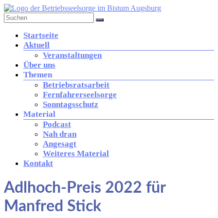
Zum
Inhalt
springen
Betriebsseelsorge
Menü
Startseite
in
Aktuell
der
Veranstaltungen
Diözese
Über uns
Augsburg
Themen
Betriebsratsarbeit
Fernfahrerseelsorge
Brücke
Sonntagsschutz
zwischen
Material
Kirche
Podcast
und
Nah dran
Arbeitswelt
Angesagt
Weiteres Material
Kontakt
Adlhoch-Preis 2022 für
Manfred Stick