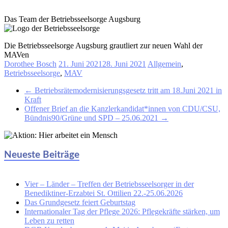
Das Team der Betriebsseelsorge Augsburg
Die Betriebsseelsorge Augsburg grautliert zur neuen Wahl der
MAVen
Dorothee Bosch
21. Juni 2021
28. Juni 2021
Allgemein
,
Betriebsseelsorge
,
MAV
←
Betriebsrätemodernisierungsgesetz tritt am 18.Juni 2021 in
Kraft
Offener Brief an die Kanzlerkandidat*innen von CDU/CSU,
Bündnis90/Grüne und SPD – 25.06.2021
→
Neueste Beiträge
Vier – Länder – Treffen der Betriebsseelsorger in der
Benediktiner-Erzabtei St. Ottilien 22.-25.06.2026
Das Grundgesetz feiert Geburtstag
Internationaler Tag der Pflege 2026: Pflegekräfte stärken, um
Leben zu retten