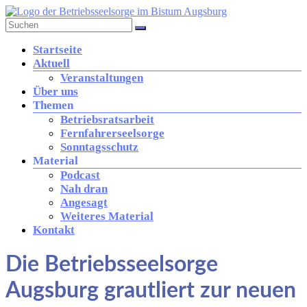
Zum
Inhalt
springen
Betriebsseelsorge
Menü
Startseite
in
Aktuell
der
Veranstaltungen
Diözese
Über uns
Augsburg
Themen
Betriebsratsarbeit
Fernfahrerseelsorge
Brücke
Sonntagsschutz
zwischen
Material
Kirche
Podcast
und
Nah dran
Arbeitswelt
Angesagt
Weiteres Material
Kontakt
Die Betriebsseelsorge
Augsburg grautliert zur neuen